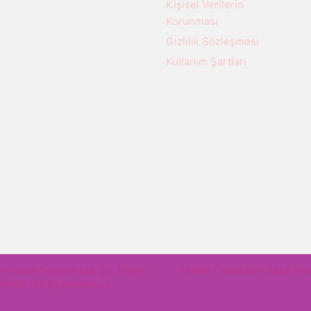
Kişisel Verilerin
Korunması
Gizlilik Sözleşmesi
Kullanım Şartları
m Turizm Seyahat Ltd. Şti. Büyük
Huntur Online Bilet Satış Kan
garı No.126 Bayrampaşa /