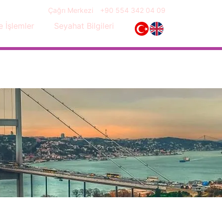
Çağrı Merkezi
+90 554 342 04 09
e İşlemler
Seyahat Bilgileri