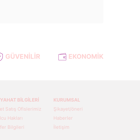
GÜVENİLİR
EKONOMİK
YAHAT BİLGİLERİ
KURUMSAL
let Satış Ofislerimiz
Şikayet/öneri
lcu Hakları
Haberler
fer Bilgileri
İletişim