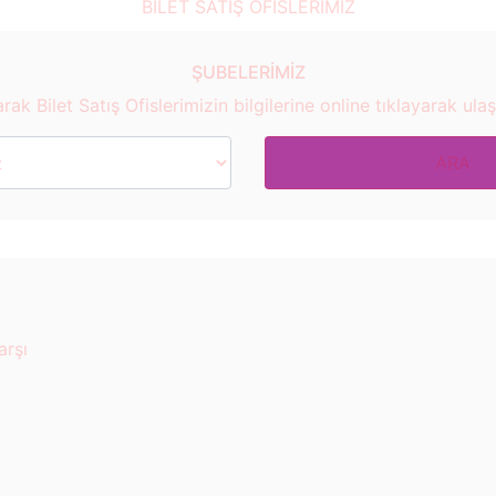
BİLET SATIŞ OFİSLERİMİZ
ŞUBELERİMİZ
rak Bilet Satış Ofislerimizin bilgilerine online tıklayarak ulaşa
arşı