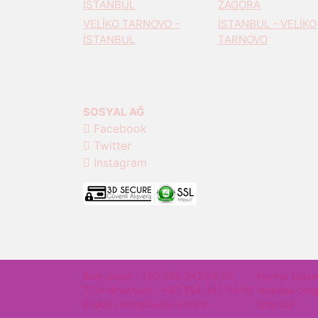
İSTANBUL
ZAGORA
VELİKO TARNOVO -
İSTANBUL - VELİKO
İSTANBUL
TARNOVO
SOSYAL AĞ
Facebook
Twitter
Instagram
Bize Ulaşın :
+90 554 342 04 09
Huntur Ulaşı
7/24 Whatsapp :
+90 554 342 04 09
İstanbul Oto
E-Mail :
info@huntur.com.tr
İstanbul