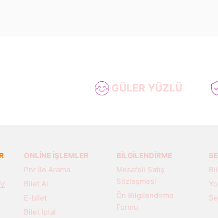
GÜLER YÜZLÜ
R
ONLİNE İŞLEMLER
BİLGİLENDİRME
SE
Pnr İle Arama
Mesafeli Satış
Bi
Sözleşmesi
Bilet Al
Yo
İV
Ön Bilgilendirme
E-bilet
Se
Formu
Bilet İptal