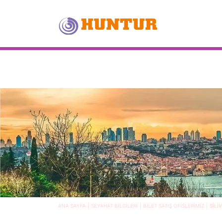
ANA SAYFA
SEYAHAT BİLGİLERİ
BİLET SATIŞ OFİSLERİMİZ
SİLİ